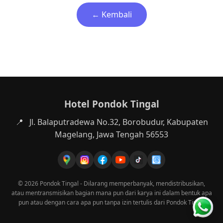
← Kembali
Hotel Pondok Tingal
📍
Jl. Balaputradewa No.32, Borobudur, Kabupaten
Magelang, Jawa Tengah 56553
© 2026 Pondok Tingal - Dilarang memperbanyak, mendistribusikan,
atau mentransmisikan bagian mana pun dari karya ini dalam bentuk apa
pun atau dengan cara apa pun tanpa izin tertulis dari Pondok Tingal